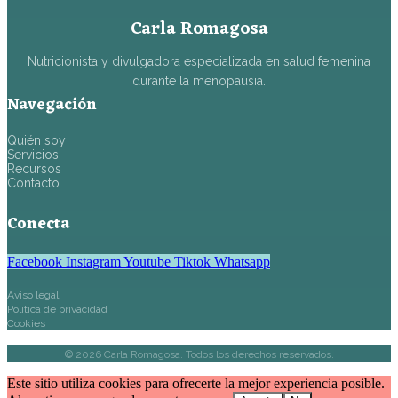
Carla Romagosa
Nutricionista y divulgadora especializada en salud femenina
durante la menopausia.
Navegación
Quién soy
Servicios
Recursos
Contacto
Conecta
Facebook
Instagram
Youtube
Tiktok
Whatsapp
Aviso legal
Política de privacidad
Cookies
©
2026
Carla Romagosa. Todos los derechos reservados.
Este sitio utiliza cookies para ofrecerte la mejor experiencia posible.